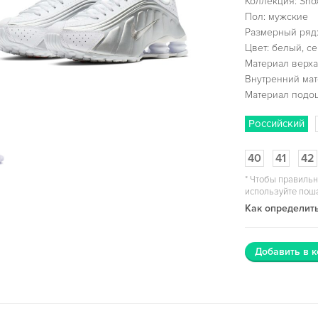
Коллекция: Sho
Пол: мужские
Размерный ряд:
Цвет: белый, с
Материал верха
Внутренний мат
Материал подо
Российский
40
41
42
*
Чтобы правильн
используйте пош
Как определить
Добавить в к