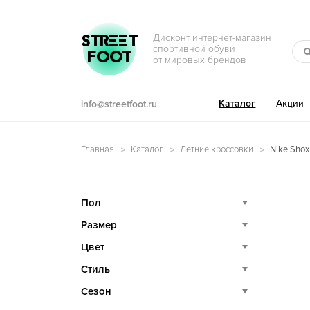
Перейти к навигации
Перейти к содержимому
STREET
Дисконт интернет-магазин
спортивной обуви
FOOT
от мировых брендов
Каталог
Акции
info@streetfoot.ru
Главная
Каталог
Летние кроссовки
Nike Shox
Пол
Размер
Цвет
Стиль
Сезон