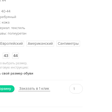
x R4
 40-44
еребряный
: кожа
ериал: текстиль
швы: полиуретан
Европейский
Американский
Сантиметры
43
44
о выбрать размер,
аговую инструкцию:
 свой размер обуви
Заказать в 1 клик
орзину