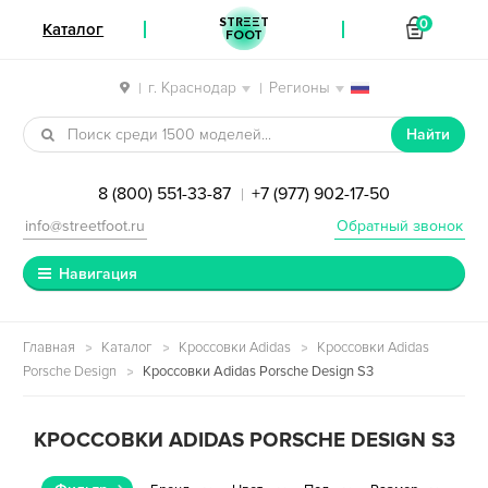
STREET
0
Каталог
FOOT
г. Краснодар
Регионы
|
|
Перейти к навигации
Перейти к содержимому
Найти
8 (800) 551-33-87
+7 (977) 902-17-50
|
info@streetfoot.ru
Обратный звонок
Навигация
Главная
Каталог
Кроссовки Adidas
Кроссовки Adidas
Porsche Design
Кроссовки Adidas Porsche Design S3
КРОССОВКИ ADIDAS PORSCHE DESIGN S3