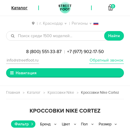
STREET
0
Каталог
FOOT
г. Краснодар
Регионы
|
|
Перейти к навигации
Перейти к содержимому
Найти
8 (800) 551-33-87
+7 (977) 902-17-50
|
info@streetfoot.ru
Обратный звонок
Навигация
Главная
Каталог
Кроссовки Nike
Кроссовки Nike Cortez
КРОССОВКИ NIKE CORTEZ
Фильтр