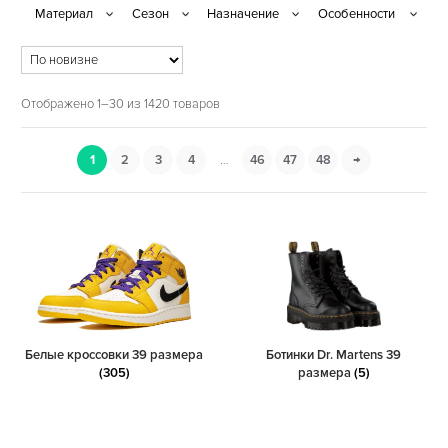
Отображено 1–30 из 1420 товаров
1
2
3
4
…
46
47
48
→
Белые кроссовки 39 размера
Ботинки Dr. Martens 39
(305)
размера
(5)