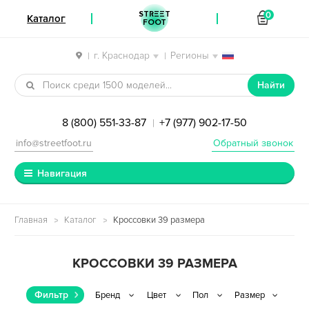
STREET
0
Каталог
FOOT
г. Краснодар
Регионы
|
|
Перейти к навигации
Перейти к содержимому
Найти
8 (800) 551-33-87
+7 (977) 902-17-50
|
info@streetfoot.ru
Обратный звонок
Навигация
Главная
Каталог
Кроссовки 39 размера
КРОССОВКИ 39 РАЗМЕРА
Фильтр