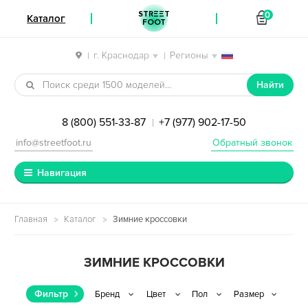
STREET
0
Каталог
FOOT
г. Краснодар
Регионы
|
|
Перейти к навигации
Перейти к содержимому
Найти
8 (800) 551-33-87
+7 (977) 902-17-50
|
info@streetfoot.ru
Обратный звонок
Навигация
Главная
Каталог
Зимние кроссовки
ЗИМНИЕ КРОССОВКИ
Фильтр