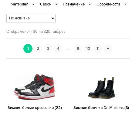
Отображено 1–30 из 320 товаров
1
2
3
4
…
9
10
11
→
Зимние белые кроссовки
(22)
Зимние ботинки Dr. Martens
(3)