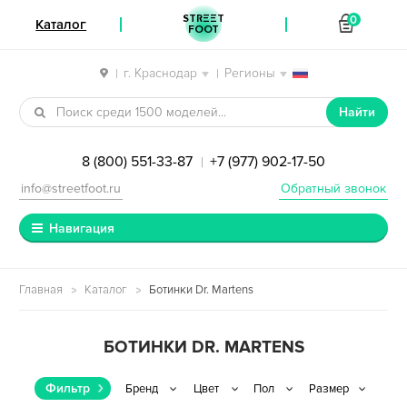
STREET
0
Каталог
FOOT
г. Краснодар
Регионы
|
|
Перейти к навигации
Перейти к содержимому
Найти
8 (800) 551-33-87
+7 (977) 902-17-50
|
info@streetfoot.ru
Обратный звонок
Навигация
Главная
Каталог
Ботинки Dr. Martens
БОТИНКИ DR. MARTENS
Фильтр