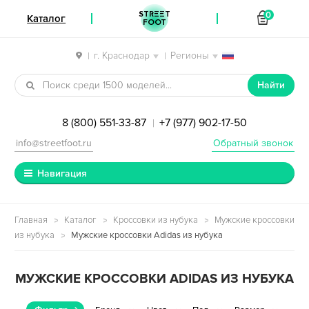
STREET
0
Каталог
FOOT
г. Краснодар
Регионы
|
|
Перейти к навигации
Перейти к содержимому
Найти
8 (800) 551-33-87
+7 (977) 902-17-50
|
info@streetfoot.ru
Обратный звонок
Навигация
Главная
Каталог
Кроссовки из нубука
Мужские кроссовки
из нубука
Мужские кроссовки Adidas из нубука
МУЖСКИЕ КРОССОВКИ ADIDAS ИЗ НУБУКА