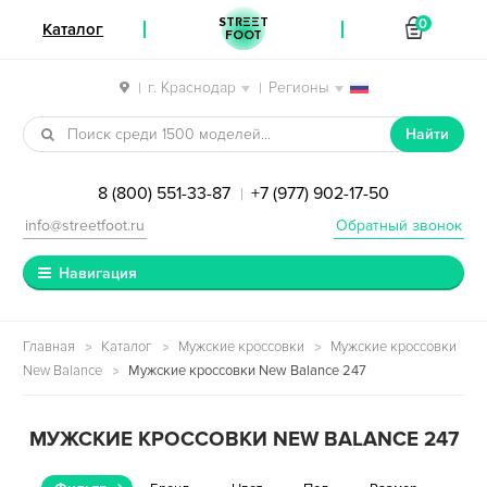
STREET
0
Каталог
FOOT
г. Краснодар
Регионы
|
|
Перейти к навигации
Перейти к содержимому
Найти
8 (800) 551-33-87
+7 (977) 902-17-50
|
info@streetfoot.ru
Обратный звонок
Навигация
Главная
Каталог
Мужские кроссовки
Мужские кроссовки
New Balance
Мужские кроссовки New Balance 247
МУЖСКИЕ КРОССОВКИ NEW BALANCE 247