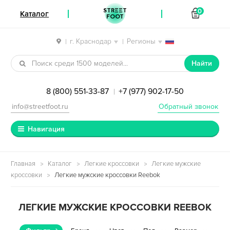
STREET
0
Каталог
FOOT
г. Краснодар
Регионы
|
|
Перейти к навигации
Перейти к содержимому
Найти
8 (800) 551-33-87
+7 (977) 902-17-50
|
info@streetfoot.ru
Обратный звонок
Навигация
Главная
Каталог
Легкие кроссовки
Легкие мужские
кроссовки
Легкие мужские кроссовки Reebok
ЛЕГКИЕ МУЖСКИЕ КРОССОВКИ REEBOK