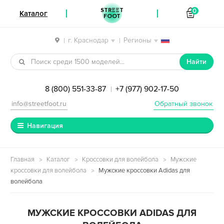
STREET
0
Каталог
FOOT
г. Краснодар
Регионы
|
|
Перейти к навигации
Перейти к содержимому
Найти
8 (800) 551-33-87
+7 (977) 902-17-50
|
info@streetfoot.ru
Обратный звонок
Навигация
Главная
Каталог
Кроссовки для волейбола
Мужские
кроссовки для волейбола
Мужские кроссовки Adidas для
волейбола
МУЖСКИЕ КРОССОВКИ ADIDAS ДЛЯ