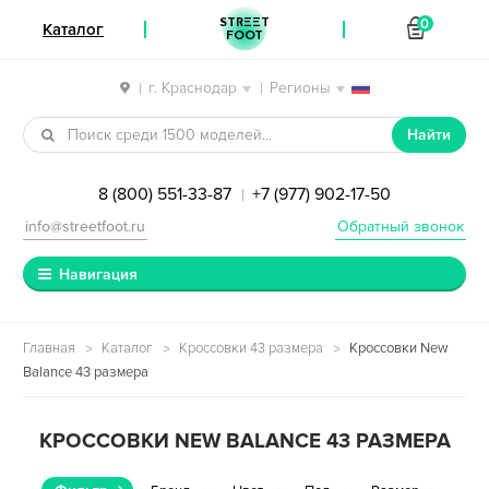
STREET
0
Каталог
FOOT
г. Краснодар
Регионы
|
|
Перейти к навигации
Перейти к содержимому
Найти
8 (800) 551-33-87
+7 (977) 902-17-50
|
info@streetfoot.ru
Обратный звонок
Навигация
Главная
Каталог
Кроссовки 43 размера
Кроссовки New
Balance 43 размера
КРОССОВКИ NEW BALANCE 43 РАЗМЕРА