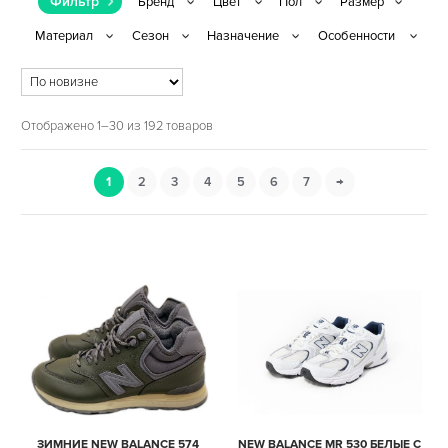
Фильтр
Отображено 1–30 из 192 товаров
1
2
3
4
5
6
7
→
ЗИМНИЕ NEW BALANCE 574
NEW BALANCE MR 530 БЕЛЫЕ С